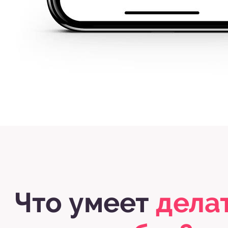
Что умеет
делат