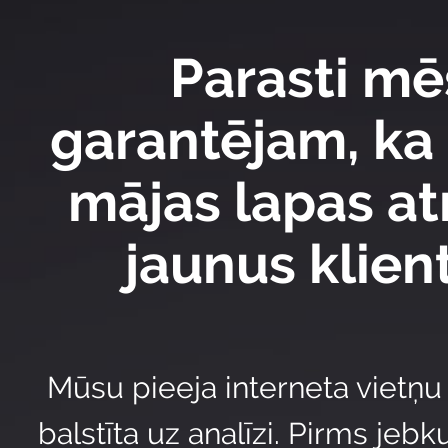
Parasti mē
garantējam, ka
mājas lapas at
jaunus klien
Mūsu pieeja interneta vietņu i
balstīta uz analīzi. Pirms jebk