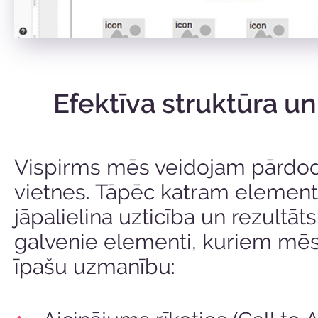
Efektīva struktūra un
Vispirms mēs veidojam pārdo
vietnes. Tāpēc katram elemen
jāpalielina uzticība un rezultāts
galvenie elementi, kuriem mē
īpašu uzmanību: