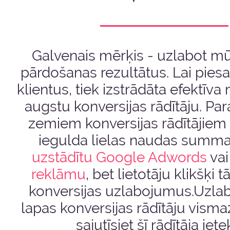
Galvenais mērķis - uzlabot mū
pārdošanas rezultātus. Lai piesa
klientus, tiek izstrādāta efektīva
augstu konversijas rādītāju. Para
zemiem konversijas rādītājie
iegulda lielas naudas summas,
uzstādītu Google Adwords
va
reklāmu
, bet lietotāju klikšķi
konversijas uzlabojumus.Uzla
lapas konversijas rādītāju visma
sajutīsiet šī rādītāja iete