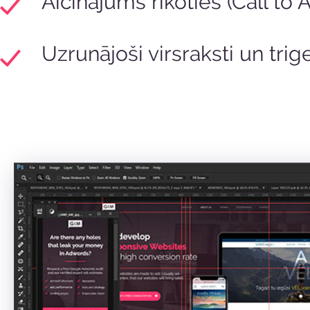
Aicinājums rīkoties (Call to 
Uzrunājoši virsraksti un trige