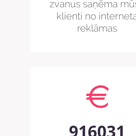
zvanus saņēma mū
klienti no internet
reklāmas
916031