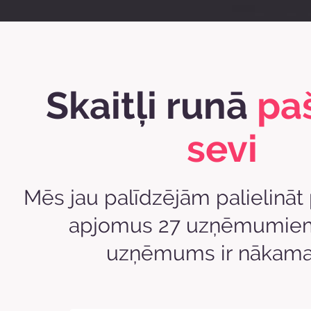
Skaitļi runā
paš
sevi
Mēs jau palīdzējām palielinā
apjomus 27 uzņēmumiem
uzņēmums ir nākama