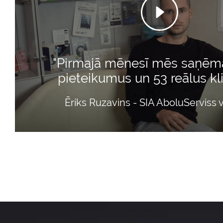
"Pirmajā mēnesī mēs saņē
pieteikumus un 53 reālus kl
Ēriks Ruzavins - SIA AboluServiss v