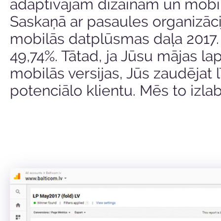
adaptīvajam dizainam un mobilaj
Saskaņā ar pasaules organizāci
mobilās datplūsmas daļa 2017.
49,74%. Tātad, ja Jūsu mājas la
mobilās versijas, Jūs zaudējat 
potenciālo klientu. Mēs to izla