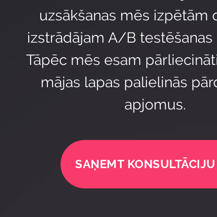
uzsākšanas mēs izpētām 
izstrādājam A/B testēšanas s
Tāpēc mēs esam pārliecināt
mājas lapas palielinās pā
apjomus.
SAŅEMT KONSULTĀCIJU