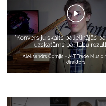
"Konversiju skaits palielinājās par
uzskatāms par labu rezult
Aleksandrs Čornijs – A-T Trade Music
direktors