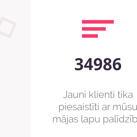
34986
Jauni klienti tika
piesaistīti ar mūs
mājas lapu palīdzī